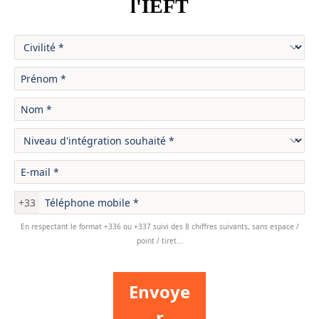
l'IEFT
+33
En respectant le format +336 ou +337 suivi des 8 chiffres suivants, sans espace /
point / tiret...
Envoye
r