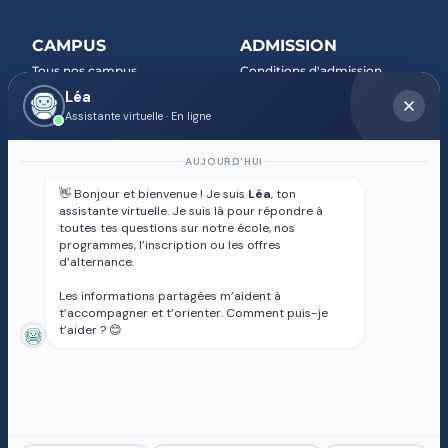
CAMPUS
ADMISSION
Tous nos campus
Conditions d'admission
Léa
Accueil des étudiants
Assistante virtuelle · En ligne
internationaux
Tarifs et financement
AUJOURD'HUI
Services aux apprenants
👋 Bonjour et bienvenue ! Je suis
Léa
, ton
assistante virtuelle. Je suis là pour répondre à
CARRIÈRES
ENTREPRISES
toutes tes questions sur notre école, nos
programmes, l’inscription ou les offres
Jobboard : trouvez votre
Partenaires
d’alternance.
prochaine opportunité
Recrutement en alternance
Alternance : un tremplin vers
Taxe d'apprentissage
Les informations partagées m’aident à
t’accompagner et t’orienter. Comment puis-je
l’emploi
FAQ alternance
t’aider ? 😊
Partenaires
Débouchés métiers
Réseau alumni
CGV
MENTIONS LÉGALES
CHARTE DES DONNÉES
PERSONNELLES
TRAVAILLER À L'IEFT
FORMULAIRE DE