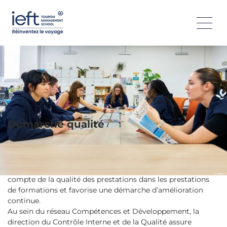
Le voyage ouvre aux autres et au monde : l’IEFT en fait le
cœur de ses engagements. Respect, inclusion, égalité et
diversité guident nos actions pour offrir un environnement
bienveillant et inspirant, où chaque rencontre devient une
source d’apprentissage et de progrès collectif.
Démarche qualité
Afin de renforcer et de valoriser sa démarche qualité, IEFT a
mis en place en 2018 une référente Qualité nationale qui
accompagne les campus dans leurs processus, la prise en
compte de la qualité des prestations dans les prestations
de formations et favorise une démarche d’amélioration
continue.
Au sein du réseau Compétences et Développement, la
direction du Contrôle Interne et de la Qualité assure