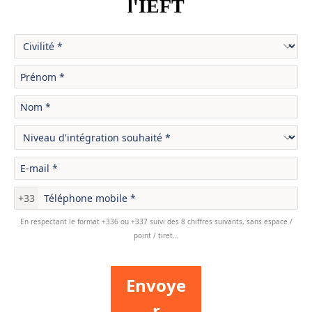
l'IEFT
+33
En respectant le format +336 ou +337 suivi des 8 chiffres suivants, sans espace /
point / tiret...
Envoye
r