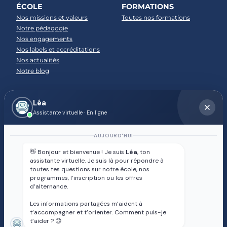
ÉCOLE
FORMATIONS
Nos missions et valeurs
Toutes nos formations
Notre pédagogie
Nos engagements
Nos labels et accréditations
Nos actualités
Notre blog
CAMPUS
ADMISSION
Léa
Tous nos campus
Conditions d'admission
Assistante virtuelle · En ligne
Accueil des étudiants
internationaux
AUJOURD'HUI
Tarifs et financement
Services aux apprenants
👋 Bonjour et bienvenue ! Je suis
Léa
, ton
assistante virtuelle. Je suis là pour répondre à
toutes tes questions sur notre école, nos
CARRIÈRES
ENTREPRISES
programmes, l’inscription ou les offres
d’alternance.
Jobboard : trouvez votre
Partenaires
prochaine opportunité
Recrutement en alternance
Les informations partagées m’aident à
Alternance : un tremplin vers
Taxe d'apprentissage
t’accompagner et t’orienter. Comment puis-je
l’emploi
FAQ alternance
t’aider ? 😊