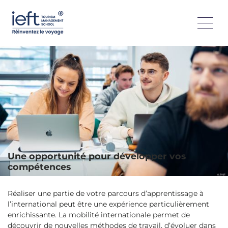
La mobilité internationale en apprentissage permet aux
étudiants de l’IEFT d’acquérir une expérience
professionnelle et culturelle à l’étranger, essentielle dans le
secteur du tourisme. Encadré par la réglementation
française et européenne, ce parcours renforce les
compétences opérationnelles et interculturelles, améliore
l’employabilité et donne une dimension internationale au
cursus.
Une opportunité pour développer vos
compétences
Réaliser une partie de votre parcours d’apprentissage à
l’international peut être une expérience particulièrement
enrichissante. La mobilité internationale permet de
découvrir de nouvelles méthodes de travail, d’évoluer dans