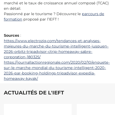
marché et le taux de croissance annuel composé (TCAC)
en détail.
Passionné par le tourisme ? Découvrez le
parcours de
formation
proposé par l’IEFT !
Sources
:
https://www.electroziq.com/tendances-et-analyses-
majeures-du-marche-du-tourisme-intelligent-jusquen-
2026-orbitz-tripadvisor-ctrip-homeaway-sabre-
corporation-180325/
https://journallactionregionale.com/2020/02/10/enquete-
sur-le-marche-mondial-du-tourisme-intelligent-2020-
2026-par-booking-holdings-tripadvisor-expedia-
homeaway-kayak/
ACTUALITÉS DE L'IEFT