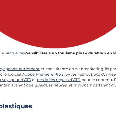
ueil
›
Actualités
›
Sensibiliser à un tourisme plus « durable » en v
oyageons-Autrement
et consultante en webmarketing, ils par
c le logiciel
Adobe Premiere Pro
(voir les instructions donné
u voyageur d’ATR
et
des idées reçues d’ATD
pour le contenu. Dé
udiants n’avaient que quelques heures, et la plupart partaient d
plastiques