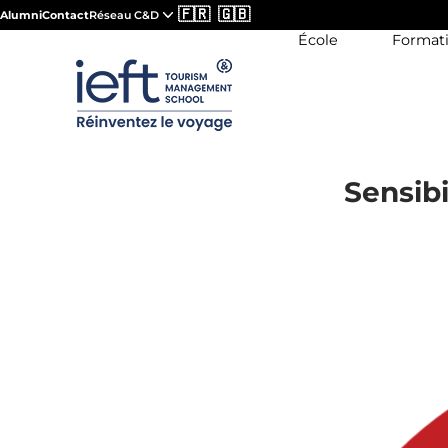
🇫🇷
🇬🇧
Alumni
Contact
Réseau C&D
École
Format
Sensibi