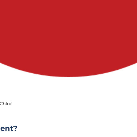
Chloé
ent?