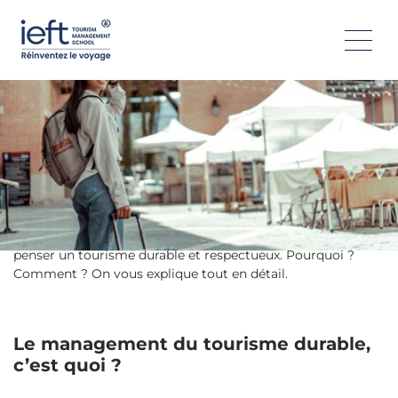
DURABLE
En futur pro, vous avez conscience que le tourisme de
demain sera plus respectueux et vertueux. La clé ? Le
management du tourisme durable !
Le tourisme durable, ça vous parle ? Le contraire est tout
simplement impossible au vu des enjeux actuels et à venir.
L’ensemble des acteurs est en effet concerné par le
management du tourisme durable, vous y compris. Car oui,
en tant que futur professionnel engagé, vous savez que
vous devez faire preuve de créativité et d’innovation pour
penser un tourisme durable et respectueux. Pourquoi ?
Comment ? On vous explique tout en détail.
Le management du tourisme durable,
c’est quoi ?